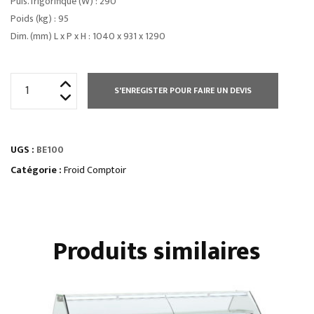
Puis. frigorifique (W) : 290
Poids (kg) : 95
Dim. (mm) L x P x H : 1040 x 931 x 1290
quantité
S'ENREGISTER POUR FAIRE UN DEVIS
de
COMPTOIRS
D’EXPOSITIONvitrage
UGS :
BE100
droit
froid
Catégorie :
Froid Comptoir
statique
Produits similaires