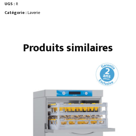
UGS :
R
DE
CHALEUR
Catégorie :
Laverie
Produits similaires