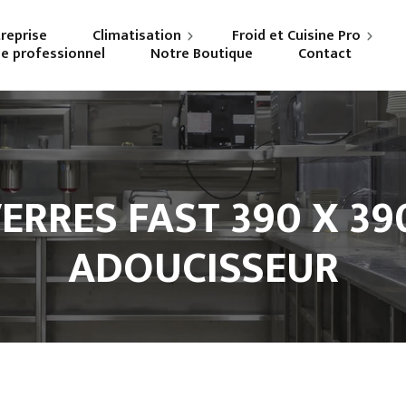
treprise
Climatisation
Froid et Cuisine Pro
ne professionnel
Notre Boutique
Contact
Particuliers
Frigoriste professionnel
Professionnels
Cuisiniste
VERRES FAST 390 X 39
ADOUCISSEUR