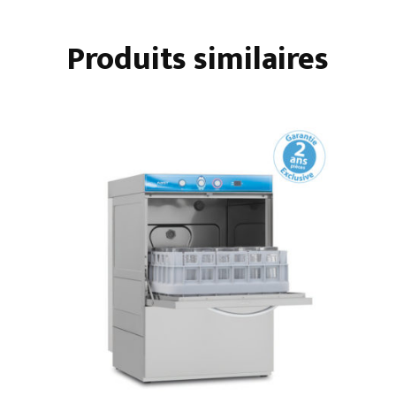
X
390
Produits similaires
SANS
ADOUCISSEUR