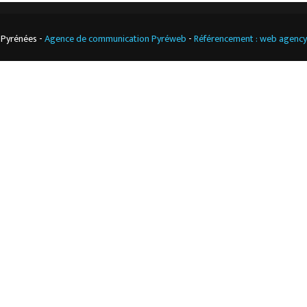
 Pyrénées -
Agence de communication Pyréweb
-
Référencement : web agenc