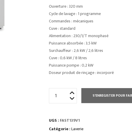
Ouverture : 320 mm
Cycle de lavage : 1 programme
Commandes : mécaniques
Cuve : standard
Alimentation : 230/1/T monophasé
Puissance absorbée : 3,5 kW
Surchauffeur : 2,6 kW / 2,6 litres
Cuve : 0,6 kW / 8 litres
Puissance pompe : 0,2 kW
Doseur produit de rinçage : incorporé
quantité
S'ENREGISTER POUR FAI
de
LAVE
VERRES
UGS :
FAST139V1
FAST
390
Catégorie :
Laverie