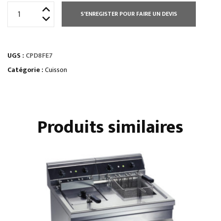
quantité
S'ENREGISTER POUR FAIRE UN DEVIS
de
CUISEUR
A
UGS :
CPD8FE7
PATES
ELECTRIQUE
Catégorie :
Cuisson
COMMANDES
ELECTRONIQUES
2
Produits similaires
X
24
LITRES