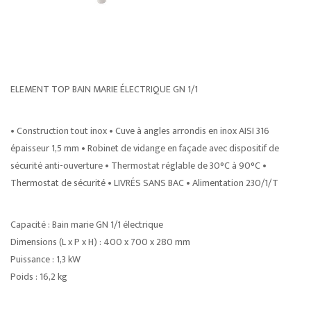
ELEMENT TOP BAIN MARIE ÉLECTRIQUE GN 1/1
• Construction tout inox • Cuve à angles arrondis en inox AISI 316
épaisseur 1,5 mm • Robinet de vidange en façade avec dispositif de
sécurité anti-ouverture • Thermostat réglable de 30°C à 90°C •
Thermostat de sécurité • LIVRÉS SANS BAC • Alimentation 230/1/T
Capacité : Bain marie GN 1/1 électrique
Dimensions (L x P x H) : 400 x 700 x 280 mm
Puissance : 1,3 kW
Poids : 16,2 kg