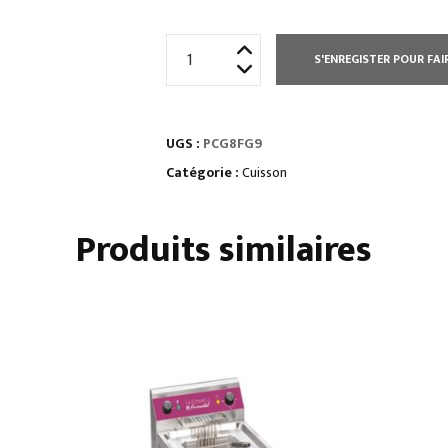
quantité
S'ENREGISTER POUR FAI
de
ELEMENT
MONOBLOC
UGS :
PCG8FG9
4
FEUX
Catégorie :
Cuisson
VIFS
Produits similaires