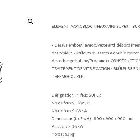
ELEMENT MONOBLOC 4 FEUX VIFS SUPER – SU
• Dessus embouti avec cuvette anti-débordement 
des résidus • Brûleurs puissants à double couron
de rechange butane/Propane) • CONSTRUCTIO
TRAITEMENT DE VITRIFICATION • BRÛLEURS EN F
THERMOCOUPLE
Désignation : 4 feux SUPER
Nb de feux 5,5 kW : 0
Nb de feux 9 kW : 4
Dimensions (L x P x H) : 800 x 900 x 900 mm
Puissance : 36 kW
Poids : 93 kg