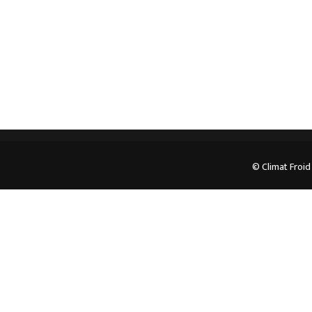
05.62.35.78.96
© Climat Froid