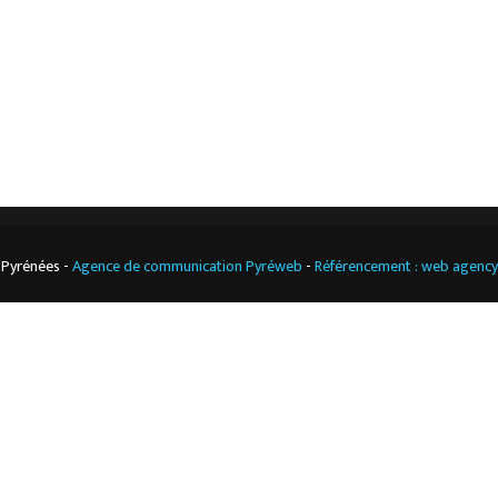
Climatisation
professionnelle
CGV
Cuisine
professionnelle
 Pyrénées -
Agence de communication Pyréweb
-
Référencement : web agenc