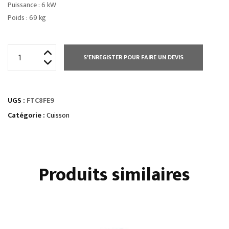
Puissance : 6 kW
Poids : 69 kg
quantité
S'ENREGISTER POUR FAIRE UN DEVIS
de
ÉLEMENT
MONOBLOC
UGS :
FTC8FE9
PLAQUE
À
Catégorie :
Cuisson
SNACKER
LISSE
CHROMÉE
Produits similaires