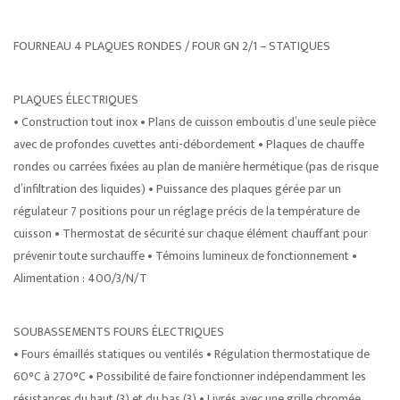
FOURNEAU 4 PLAQUES RONDES / FOUR GN 2/1 – STATIQUES
PLAQUES ÉLECTRIQUES
• Construction tout inox • Plans de cuisson emboutis d’une seule pièce
avec de profondes cuvettes anti-débordement • Plaques de chauffe
rondes ou carrées fixées au plan de manière hermétique (pas de risque
d’infiltration des liquides) • Puissance des plaques gérée par un
régulateur 7 positions pour un réglage précis de la température de
cuisson • Thermostat de sécurité sur chaque élément chauffant pour
prévenir toute surchauffe • Témoins lumineux de fonctionnement •
Alimentation : 400/3/N/T
SOUBASSEMENTS FOURS ÉLECTRIQUES
• Fours émaillés statiques ou ventilés • Régulation thermostatique de
60°C à 270°C • Possibilité de faire fonctionner indépendamment les
résistances du haut (3) et du bas (3) • Livrés avec une grille chromée