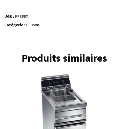
ÉLEMENT
MONOBLOC
UGS :
PP8FE7
PLAQUE
DE
Catégorie :
Cuisson
MIJOTAGE
ÉLECTRIQUE
-
Produits similaires
SUR
PLACARD