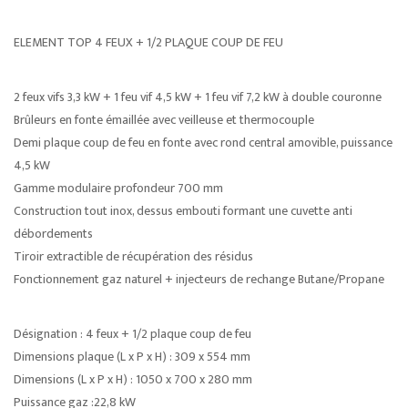
ELEMENT TOP 4 FEUX + 1/2 PLAQUE COUP DE FEU
2 feux vifs 3,3 kW + 1 feu vif 4,5 kW + 1 feu vif 7,2 kW à double couronne
Brûleurs en fonte émaillée avec veilleuse et thermocouple
Demi plaque coup de feu en fonte avec rond central amovible, puissance
4,5 kW
Gamme modulaire profondeur 700 mm
Construction tout inox, dessus embouti formant une cuvette anti
débordements
Tiroir extractible de récupération des résidus
Fonctionnement gaz naturel + injecteurs de rechange Butane/Propane
Désignation : 4 feux + 1/2 plaque coup de feu
Dimensions plaque (L x P x H) : 309 x 554 mm
Dimensions (L x P x H) : 1050 x 700 x 280 mm
Puissance gaz :22,8 kW