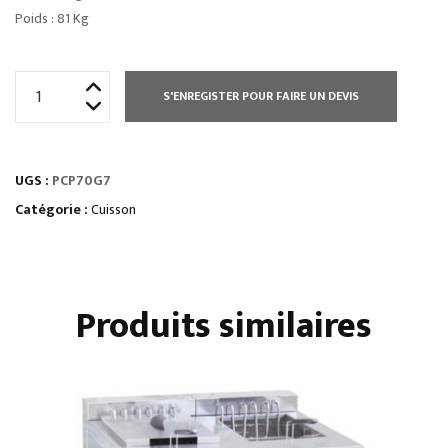
Poids : 81 Kg
quantité
S'ENREGISTER POUR FAIRE UN DEVIS
de
ELEMENT
TOP
UGS :
PCP70G7
2
FEUX
Catégorie :
Cuisson
+
1/2
PLAQUE
Produits similaires
COUP
DE
FEU