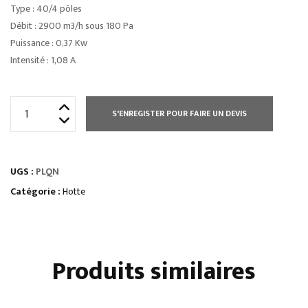
Type : 40/4 pôles
Débit : 2900 m3/h sous 180 Pa
Puissance : 0,37 Kw
Intensité : 1,08 A
quantité
S'ENREGISTER POUR FAIRE UN DEVIS
de
FILTRE
À
UGS :
PLQN
CHOC
Catégorie :
Hotte
Produits similaires