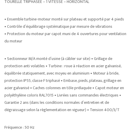
TOURELLE TRIPHASÉE – 1 VITESSE – HORIZONTAL
• Ensemble turbine-moteur monté sur plateau et supporté par 4 pieds
• Contrôle d’équilibrage systématique par mesure de vibrations
• Protection du moteur par capot muni de 4 ouvertures pour ventilation
du moteur
• Sectionneur M/A monté d’usine (à câbler sur site) • Grillage de
protection anti volatiles • Turbine : roue à réaction en acier galvanisé,
équilibrée statiquement, avec moyeu en aluminium • Moteur à bride,
protection IP55, classe F triphasé • Embase, pieds, plateau, grillage en
acier galvanisé • Caches colonnes en tôle prélaquée • Capot moteur en
polyéthylène coloris RAL7015 • Livrées sans commandes électriques •
Garantie 2 ans (dans les conditions normales d’entretien et de
dégraissage selon la règlementation en vigueur) • Tension 400/3/T
Fréquence : 50 Hz