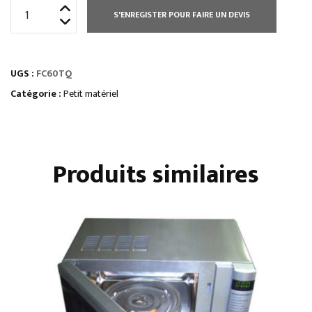
quantité
S'ENREGISTER POUR FAIRE UN DEVIS
de
FOUR
À
UGS :
FC60TQ
CONVECTION
60
Catégorie :
Petit matériel
L
+TURBO
QUARTZ
Produits similaires