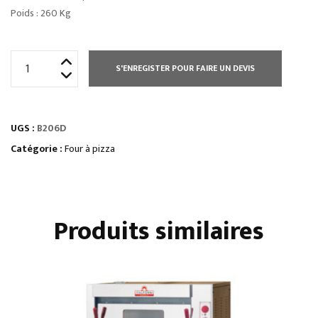
Poids : 260 Kg
quantité
S'ENREGISTER POUR FAIRE UN DEVIS
de
FOUR
À
UGS :
B206D
PIZZA
ÉLECTRIQUE
Catégorie :
Four à pizza
SÉRIE
CL
Produits similaires