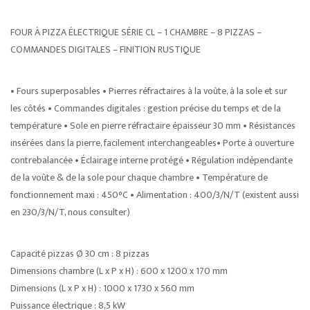
FOUR À PIZZA ÉLECTRIQUE SÉRIE CL – 1 CHAMBRE – 8 PIZZAS –
COMMANDES DIGITALES – FINITION RUSTIQUE
• Fours superposables • Pierres réfractaires à la voûte, à la sole et sur
les côtés • Commandes digitales : gestion précise du temps et de la
température • Sole en pierre réfractaire épaisseur 30 mm • Résistances
insérées dans la pierre, facilement interchangeables• Porte à ouverture
contrebalancée • Éclairage interne protégé • Régulation indépendante
de la voûte & de la sole pour chaque chambre • Température de
fonctionnement maxi : 450°C • Alimentation : 400/3/N/T (existent aussi
en 230/3/N/T, nous consulter)
Capacité pizzas Ø 30 cm : 8 pizzas
Dimensions chambre (L x P x H) : 600 x 1200 x 170 mm
Dimensions (L x P x H) : 1000 x 1730 x 560 mm
Puissance électrique : 8,5 kW