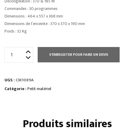
Décongélation : 370 & 185 W
Commandes : 30 programmes
Dimensions : 464 x 557 x 368 mm
Dimensions de l’enceinte : 370 x 370 x 190 mm
Poids : 32 Kg
quantité
S'ENREGISTER POUR FAIRE UN DEVIS
de
FOUR
MICRO
UGS :
CM1089A
ONDES
PROFESSIONNEL
Catégorie :
Petit matériel
1050
W
Produits similaires