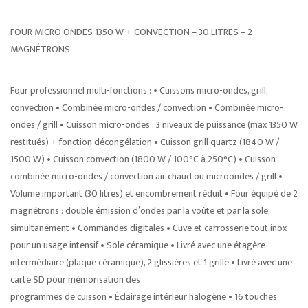
FOUR MICRO ONDES 1350 W + CONVECTION – 30 LITRES – 2
MAGNÉTRONS
Four professionnel multi-fonctions : • Cuissons micro-ondes, grill,
convection • Combinée micro-ondes / convection • Combinée micro-
ondes / grill • Cuisson micro-ondes : 3 niveaux de puissance (max 1350 W
restitués) + fonction décongélation • Cuisson grill quartz (1840 W /
1500 W) • Cuisson convection (1800 W / 100°C à 250°C) • Cuisson
combinée micro-ondes / convection air chaud ou microondes / grill •
Volume important (30 litres) et encombrement réduit • Four équipé de 2
magnétrons : double émission d’ondes par la voûte et par la sole,
simultanément • Commandes digitales • Cuve et carrosserie tout inox
pour un usage intensif • Sole céramique • Livré avec une étagère
intermédiaire (plaque céramique), 2 glissières et 1 grille • Livré avec une
carte SD pour mémorisation des
programmes de cuisson • Éclairage intérieur halogène • 16 touches