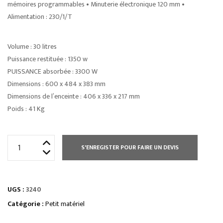
mémoires programmables • Minuterie électronique 120 mm •
Alimentation : 230/1/T
Volume : 30 litres
Puissance restituée : 1350 w
PUISSANCE absorbée : 3300 W
Dimensions : 600 x 484 x 383 mm
Dimensions de l’enceinte : 406 x 336 x 217 mm
Poids : 41 Kg
quantité
S'ENREGISTER POUR FAIRE UN DEVIS
de
FOUR
MICRO
UGS :
3240
ONDES
4
Catégorie :
Petit matériel
MAGNÉTRONS