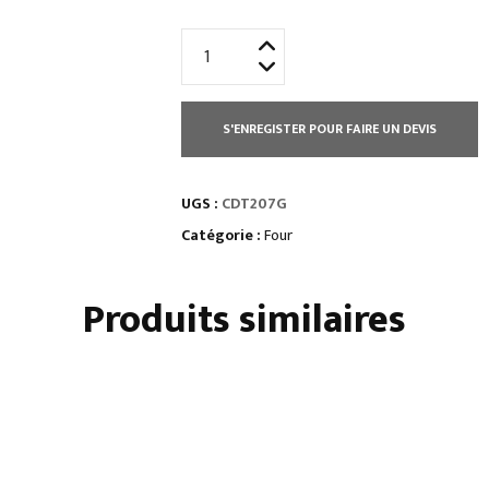
quantité
de
FOUR
MIXTE
S'ENREGISTER POUR FAIRE UN DEVIS
À
INJECTION
UGS :
CDT207G
DIRECTE
-
Catégorie :
Four
GAZ
-
Produits similaires
ÉCRAN
TACTILE
-
7
NIVEAUX
GN2/1