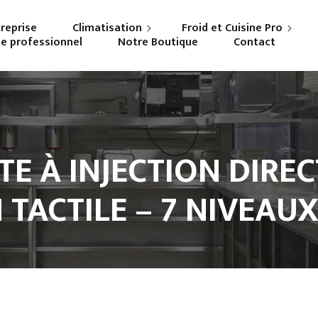
treprise
Climatisation
Froid et Cuisine Pro
ne professionnel
Notre Boutique
Contact
Particuliers
Frigoriste professionnel
Professionnels
Cuisiniste
E À INJECTION DIREC
 TACTILE – 7 NIVEAUX