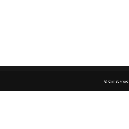
pour plus d’informations.
05.62.35.78.96
© Climat Froid