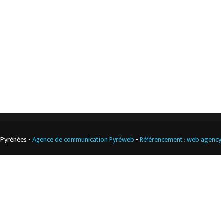
Notre boutique
Contact
Climatisation
professionnelle
CGV
Cuisine
professionnelle
 Pyrénées -
Agence de communication Pyréweb
-
Référencement : web agenc