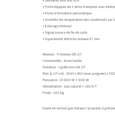
• Glissières Inox AISI 304
• Porte équipée de 2 vitres trempées avec intéri
• Porte à fermeture automatique
• Goulotte de récupération des condensats sur 
• Éclairage intérieur
• Signal sonore de fin de cycle
• Espacement entre les niveaux 67 mm
Niveaux : 11 niveaux GN 2/1
Commandes : écran tactile
Dotation : 1 grille inox GN 2/1
Dim. (L x P x H) : 1045 x 962 (avec poignée) x 11
Puissance : 23 000 W + 600 W
Alimentation : Gaz naturel + 230/1/T
Poids : 205 Kg
Existe en version gaz butane / propane, à précis