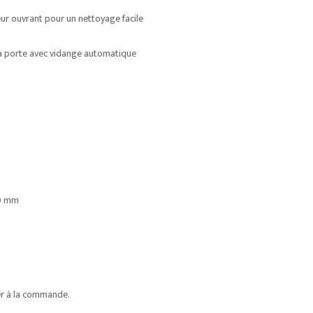
eur ouvrant pour un nettoyage facile
la porte avec vidange automatique
20 mm
er à la commande.