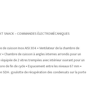
RIE XT SNACK – COMMANDES ÉLECTROMÉCANIQUES
e de cuisson Inox AISI 304 • Ventilateur de la chambre de
ur • Chambre de cuisson à angles internes arrondis pour un
te équipée de 2 vitres trempées avec intérieur ouvrant pour un
onore de fin de cycle • Espacement entre les niveaux 67 mm •
on SDA : goulotte de récupération des condensats sur la porte