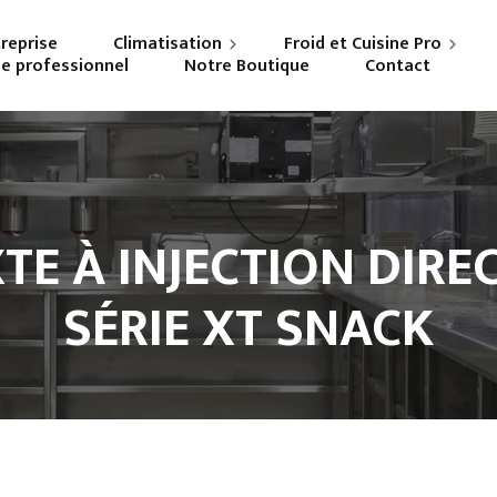
treprise
Climatisation
Froid et Cuisine Pro
ne professionnel
Notre Boutique
Contact
Particuliers
Frigoriste professionnel
Professionnels
Cuisiniste
TE À INJECTION DIREC
SÉRIE XT SNACK