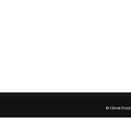
Spécialiste en installation pour du matériel
professionnel. Veuillez prendre contact avec nous
pour plus d’informations.
05.62.35.78.96
© Climat Froid