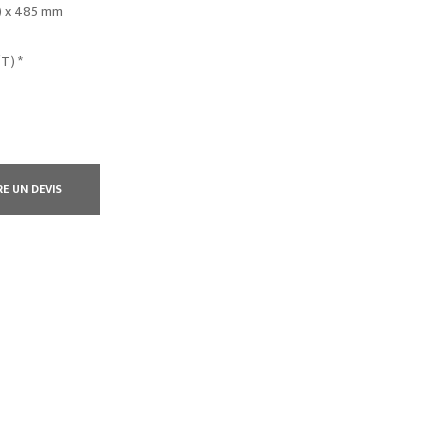
e) x 485 mm
T) *
RE UN DEVIS