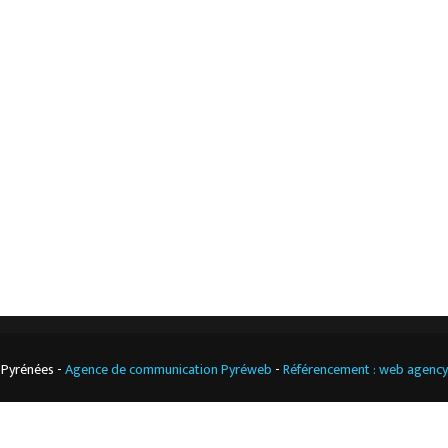
Accueil
Mentions légales
L’entreprise
Nos actualités
Notre boutique
Contact
Climatisation
professionnelle
CGV
Cuisine
professionnelle
 Pyrénées -
Agence de communication Pyréweb
-
Référencement : web agenc