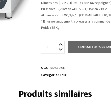
Dimensions (L x P x H) : 600 x 885 (avec poigné
Puissance : 5,2 kW en 400 V – 3,5 kW en 230 V
Alimentation : 400/3/N/T (COMMUTABLE 230/1/
* En usine uniquement à préciser à la commande
Poids : 55 Kg
quantité
S'ENREGISTER POUR FAI
de
FOUR
MIXTE
UGS :
SDA304E
À
INJECTION
Catégorie :
Four
DIRECTE
GN
Produits similaires
2/3
SÉRIE
XT