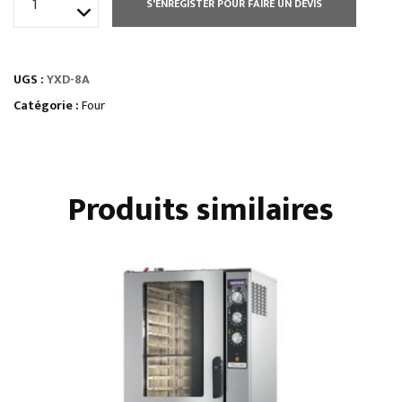
S'ENREGISTER POUR FAIRE UN DEVIS
de
FOUR
PÂTISSIERavec
UGS :
YXD-8A
humidificateur
manuel
Catégorie :
Four
Produits similaires