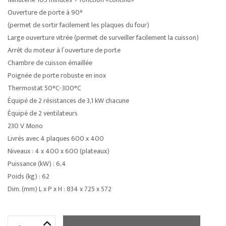
Ouverture de porte à 90°
(permet de sortir facilement les plaques du four)
Large ouverture vitrée (permet de surveiller facilement la cuisson)
Arrêt du moteur à l’ouverture de porte
Chambre de cuisson émaillée
Poignée de porte robuste en inox
Thermostat 50°C-300°C
Équipé de 2 résistances de 3,1 kW chacune
Équipé de 2 ventilateurs
230 V Mono
Livrés avec 4 plaques 600 x 400
Niveaux : 4 x 400 x 600 (plateaux)
Puissance (kW) : 6,4
Poids (kg) : 62
Dim. (mm) L x P x H : 834 x 725 x 572
quantité