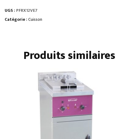
6
UGS :
PFRX12VE7
PLAQUES
RONDES
Catégorie :
Cuisson
/
FOUR
EXTRA
Produits similaires
LARGE
-
VENTILÉS