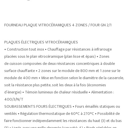
FOURNEAU PLAQUE VITROCÉRAMIQUES 4 ZONES / FOUR GN 2/1
PLAQUES ÉLECTRIQUES VITROCÉRAMIQUES
• Construction tout inox • Chauffage par résistances à infrarouge
placées sous le plan vitrocéramique (plan lisse et épais) • Zones
de cuisson composées de deux résistances concentriques à double
surface chauffante • 2 zones sur le module de 800 mm et 1 zone sur le
module de 400 mm • Mise en fonction selon le diamètre de la casserole,
soit la résistance plus petite, soit les deux à la fois (économies
d’énergie) • Témoin lumineux de chaleur résiduelle • Alimentation :
400/3/N/T
SOUBASSEMENTS FOURS ÉLECTRIQUES • Fours émaillés statiques ou
ventilés • Régulation thermostatique de 60°C à 270°C • Possibilité de
faire fonctionner indépendamment les résistances du haut (3) et du bas
(3) • Livrés avec une grille chromée (capacité: 4) • Pieds réglables en