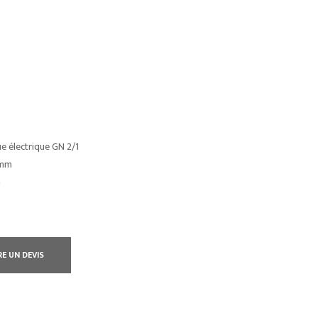
ue électrique GN 2/1
 mm
m
RE UN DEVIS