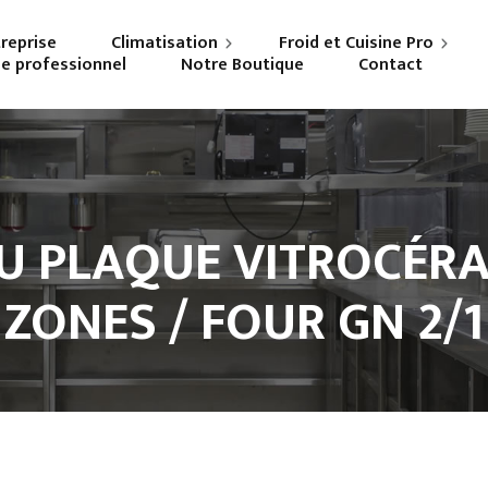
treprise
Climatisation
Froid et Cuisine Pro
ne professionnel
Notre Boutique
Contact
Particuliers
Frigoriste professionnel
Professionnels
Cuisiniste
U PLAQUE VITROCÉRA
ZONES / FOUR GN 2/1