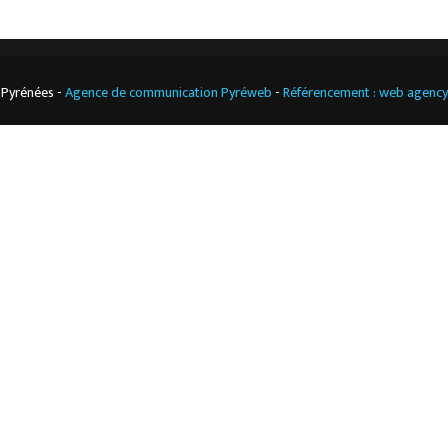
 Pyrénées -
Agence de communication Pyréweb
-
Référencement : web agenc