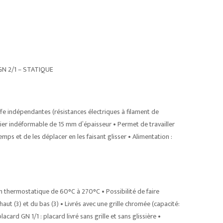
N 2/1 – STATIQUE
fe indépendantes (résistances électriques à filament de
ier indéformable de 15 mm d’épaisseur • Permet de travailler
mps et de les déplacer en les faisant glisser • Alimentation :
on thermostatique de 60°C à 270°C • Possibilité de faire
t (3) et du bas (3) • Livrés avec une grille chromée (capacité:
acard GN 1/1 : placard livré sans grille et sans glissière •