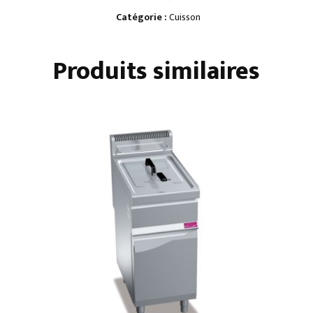
4
Catégorie :
Cuisson
ZONES
/
Produits similaires
FOUR
GN
2/1