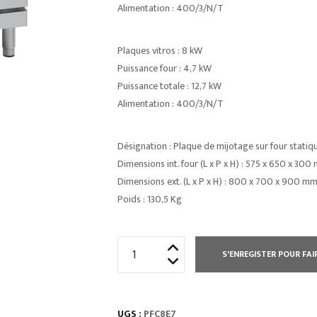
Alimentation : 400/3/N/T
Plaques vitros : 8 kW
Puissance four : 4,7 kW
Puissance totale : 12,7 kW
Alimentation : 400/3/N/T
Désignation : Plaque de mijotage sur four statiq
Dimensions int. four (L x P x H) : 575 x 650 x 300
Dimensions ext. (L x P x H) : 800 x 700 x 900 m
Poids : 130,5 Kg
quantité
S'ENREGISTER POUR FAI
de
FOURNEAU
PLAQUE
UGS :
PFC8E7
VITROCÉRAMIQUES