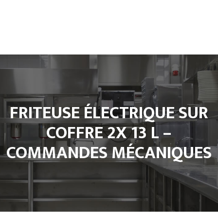
Accueil
L’entreprise
Climatisation
Froid et Cuisine Pro
Matériels de cuisine professionnel
FRITEUSE ÉLECTRIQUE SUR
Notre Boutique
Contact
COFFRE 2X 13 L –
COMMANDES MÉCANIQUES