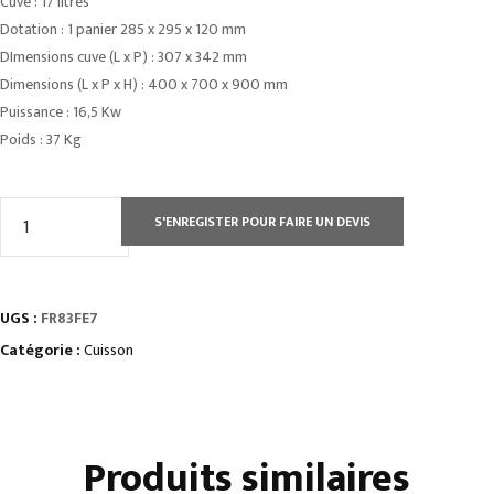
Cuve : 17 litres
Dotation : 1 panier 285 x 295 x 120 mm
DImensions cuve (L x P) : 307 x 342 mm
Dimensions (L x P x H) : 400 x 700 x 900 mm
Puissance : 16,5 Kw
Poids : 37 Kg
quantité
S'ENREGISTER POUR FAIRE UN DEVIS
de
FRITEUSE
ÉLECTRIQUE
UGS :
FR83FE7
SUR
COFFRE
Catégorie :
Cuisson
2X
13
L
Produits similaires
-
COMMANDES