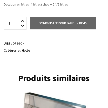
Dotation en filtres : 1 filtre à choc + 2 1/2 filtres
quantité
S'ENREGISTER POUR FAIRE UN DEVIS
de
HOTTE
DYNAMIQUE
UGS :
DP930H
-
HAUTEUR
Catégorie :
Hotte
500
MM
Produits similaires