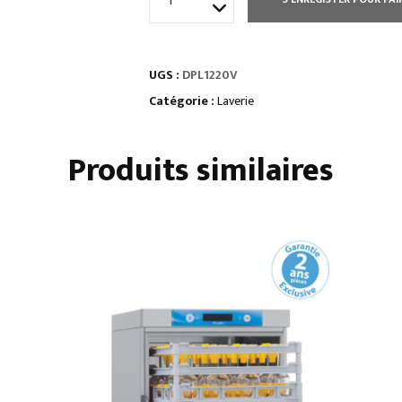
de
HOTTE
SPÉCIALE
UGS :
DPL1220V
LAVERIE
Catégorie :
Laverie
Produits similaires