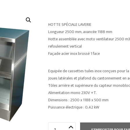
HOTTE SPÉCIALE LAVERIE
Longueur 2500 mm, avancée 1188 mm
Hotte assemblée avec moto ventilateur 2500 m3/
refoulement vertical
Façade acier inox brossé 1 face
Equipée de cassettes tuiles inox conçues pour l
Joues latérales et plafond du cantonnement en ac
Tôles arrière et supérieure du capteur monobloc 
Alimentation mono 230V +T.
Dimensions : 2500 x 1188 x 500 mm
Puissance électrique : 0,42 kW
quantité
S'ENREGISTER POUR FAI