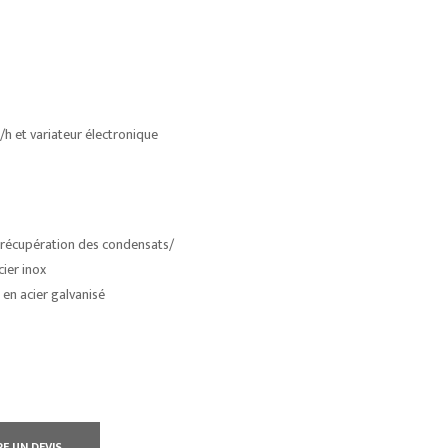
h et variateur électronique
a récupération des condensats/
ier inox
en acier galvanisé
RE UN DEVIS