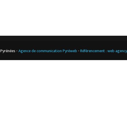
Cuisine
professionnelle
 Pyrénées -
Agence de communication Pyréweb
-
Référencement : web agenc