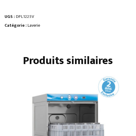
HOTTE
SPÉCIALE
UGS :
DPL1225V
LAVERIE
Catégorie :
Laverie
Produits similaires