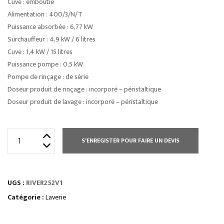
Cuve : emboutie
Alimentation : 400/3/N/T
Puissance absorbée : 6,77 kW
Surchauffeur : 4,9 kW / 6 litres
Cuve : 1,4 kW / 15 litres
Puissance pompe : 0,5 kW
Pompe de rinçage : de série
Doseur produit de rinçage : incorporé – péristaltique
Doseur produit de lavage : incorporé – péristaltique
quantité
S'ENREGISTER POUR FAIRE UN DEVIS
de
LAVE
VERRES
UGS :
RIVER252V1
RIVER
500
Catégorie :
Laverie
X
500