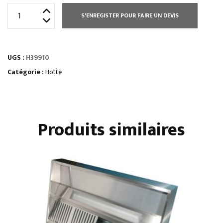
quantité
S'ENREGISTER POUR FAIRE UN DEVIS
de
HOTTE
STATIQUE
UGS :
H39910
HAUTEUR
400
Catégorie :
Hotte
MM
Produits similaires