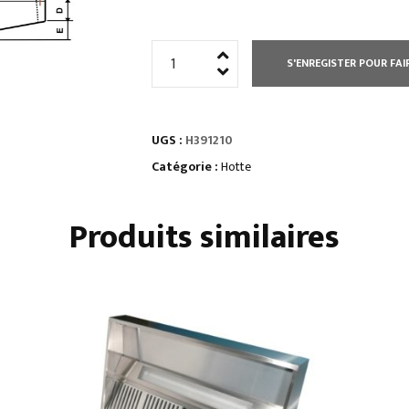
quantité
S'ENREGISTER POUR FAI
de
HOTTE
STATIQUE
UGS :
H391210
HAUTEUR
400
Catégorie :
Hotte
MM
Produits similaires