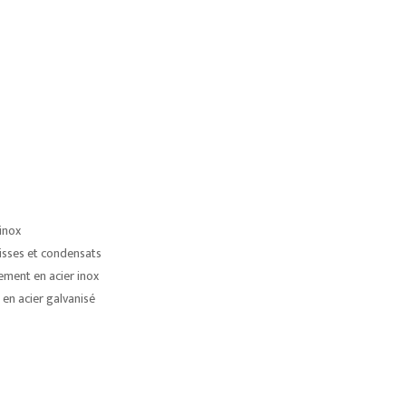
 inox
isses et condensats
ement en acier inox
en acier galvanisé