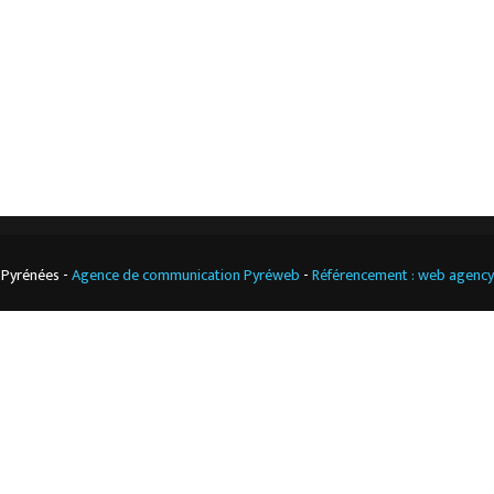
Climatisation
professionnelle
CGV
Cuisine
professionnelle
 Pyrénées -
Agence de communication Pyréweb
-
Référencement : web agenc