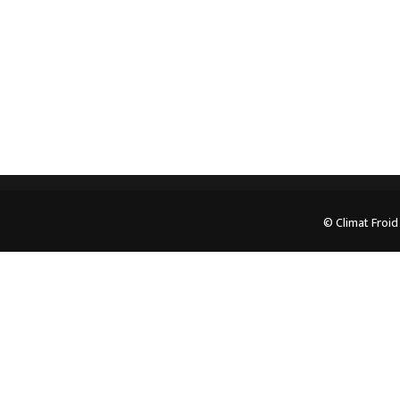
05.62.35.78.96
© Climat Froid