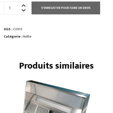
quantité
S'ENREGISTER POUR FAIRE UN DEVIS
de
HOTTE
STATIQUE
UGS :
C3915
HAUTEUR
400
Catégorie :
Hotte
MM
Produits similaires