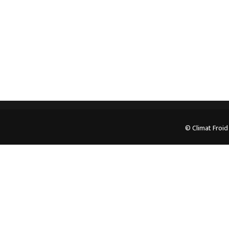
05.62.35.78.96
© Climat Froid