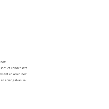
 inox
isses et condensats
ement en acier inox
en acier galvanisé