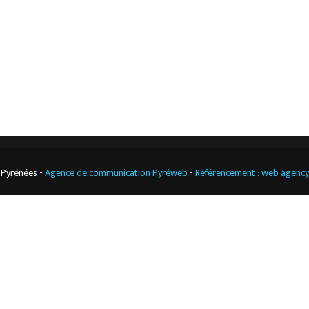
Climatisation
professionnelle
CGV
Cuisine
professionnelle
 Pyrénées -
Agence de communication Pyréweb
-
Référencement : web agenc