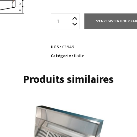
quantité
S'ENREGISTER POUR FAI
de
HOTTE
STATIQUE
UGS :
C3945
HAUTEUR
400
Catégorie :
Hotte
MM
Produits similaires