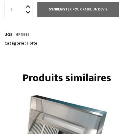
quantité
S'ENREGISTER POUR FAIRE UN DEVIS
de
HOTTE
STATIQUE
UGS :
HP5915
HAUTEUR
500
Catégorie :
Hotte
MM
Produits similaires