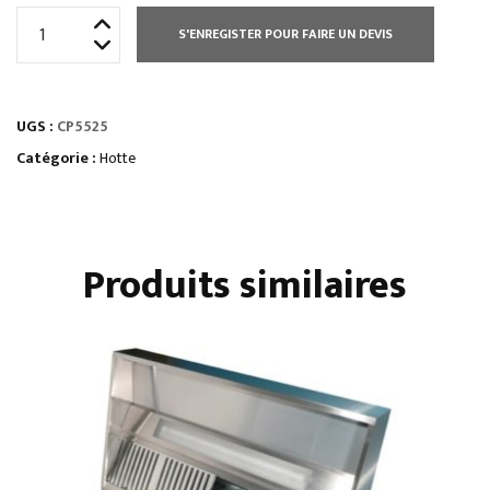
quantité
S'ENREGISTER POUR FAIRE UN DEVIS
de
HOTTE
STATIQUE
UGS :
CP5525
HAUTEUR
500
Catégorie :
Hotte
MM
Produits similaires