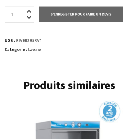
quantité
S'ENREGISTER POUR FAIRE UN DEVIS
de
LAVE
BATTERIE
UGS :
RIVER295RV1
560
X
Catégorie :
Laverie
630
AVEC
CONDENSEUR
Produits similaires
DE
BUEE