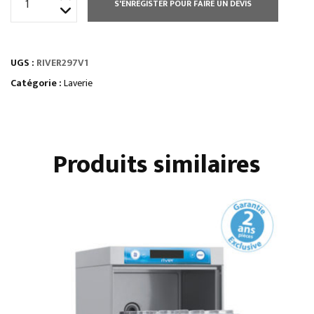
S'ENREGISTER POUR FAIRE UN DEVIS
de
LAVE
BATTERIE
UGS :
RIVER297V1
RIVER
700
Catégorie :
Laverie
X
700
Produits similaires