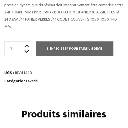
pression dynamique du réseau doit impérativement être comprise entre
2 et 4 bars. Poids brut : 690 kg DOTATION : 1PANIER 18 ASSIETTES Ø
240 MM // 1 PANIER VERRES // 1 GODET COUVERTS 105 X 105 X 140
MM
quantité
S'ENREGISTER POUR FAIRE UN DEVIS
de
LAVE
VAISSELLE
UGS :
RIV4141D
A
AVANC.
Catégorie :
Laverie
AUTOMATIQUE
SORTIE
A
Produits similaires
DROITE