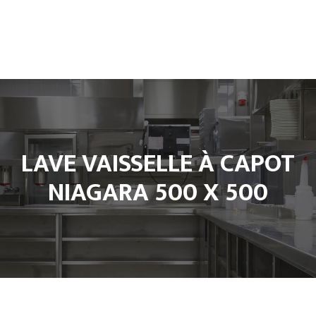
Accueil
L’entreprise
Climatisation
Froid et Cuisine Pro
Matériels de cuisine professionnel
LAVE VAISSELLE À CAPOT
Notre Boutique
Contact
NIAGARA 500 X 500