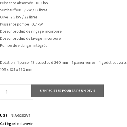
Puissance absorbée : 10,2 kW
Surchauffeur : 7 kW / 12 litres
Cuve : 2,5 kW / 22 litres
Puissance pompe : 0,7 kW
Doseur produit de rinçage: incorporé
Doseur produit de lavage : incorporé
Pompe de vidange : intégrée
Dotation : 1 panier 18 assiettes ø 240 mm – 1 panier verres – 1 godet couverts
105 x 105 x 140 mm
quantité
S'ENREGISTER POUR FAIRE UN DEVIS
de
LAVE
VAISSELLE
UGS :
NIAG282V1
À
CAPOT
Catégorie :
Laverie