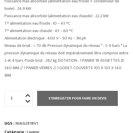
Puissance max absorbée (alimentation eau froide + condenseur de
buée) : 24,9 kW
Puissance max absorbée (alimentation eau chaude) : 22,2 kW
T° alimentation eau froide : 10 – 45 °C
T° alimentation eau chaude : 45 – 60 °C
Alimentation électrique : 400 V – 50 Hz – 3N ph
Niveau de bruit : < 70 db Pression dynamique du réseau * : 2-4 bars * La
pression dynamique du réseau doit impérativement être comprise entre
2 et 4 bars. Poids brut : 282 kg DOTATION : 1 PANIER 18 ASSIETTES Ø
240 MM // 1 PANIER VERRES // 1 GODET COUVERTS 105 X 105 X 140
MM
quantité
S'ENREGISTER POUR FAIRE UN DEVIS
de
LAVE
VAISSELLE
UGS :
NIAG281RV1
À
CAPOT
Catégorie :
Laverie