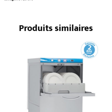
NIAGARA
500
X
Produits similaires
500
AVEC
CONDENSEUR
DE
BUEE