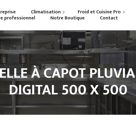
treprise
Climatisation
Froid et Cuisine Pro
ne professionnel
Notre Boutique
Contact
Particuliers
Frigoriste professionnel
Professionnels
Cuisiniste
ELLE À CAPOT PLUVI
DIGITAL 500 X 500