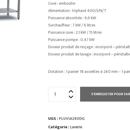
Cuve : emboutie
Alimentation : triphasé 400/3/N/T
Puissance absorbée : 9,6 kW
Surchauffeur : 7 kW / 6 litres
Puissance cuve : 2,1 kW / 15 litres
Puissance pompe : 0,47 kW
Doseur produit de rinçage : incorporé – péristal
Doseur produit de lavage : incorporé – péristalt
Dotation : 1 panier 18 assiettes ø 240 mm – 1 pa
quantité
S'ENREGISTER POUR FAI
de
LAVE
VAISSELLE
UGS :
PLUVIA280DG
À
CAPOT
Catégorie :
Laverie