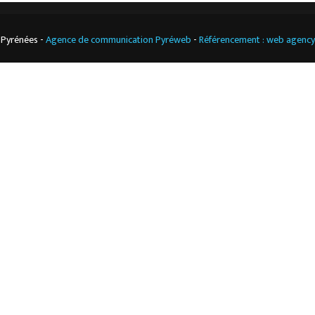
 Pyrénées -
Agence de communication Pyréweb
-
Référencement : web agenc