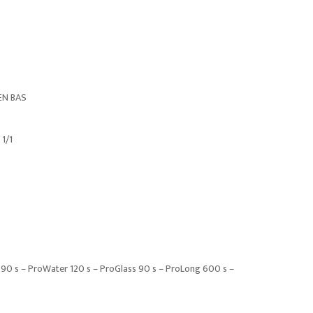
EN BAS
1/1
90 s – ProWater 120 s – ProGlass 90 s – ProLong 600 s –