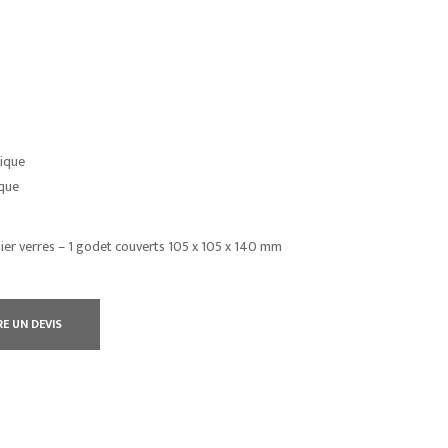
tique
ique
nier verres – 1 godet couverts 105 x 105 x 140 mm
RE UN DEVIS