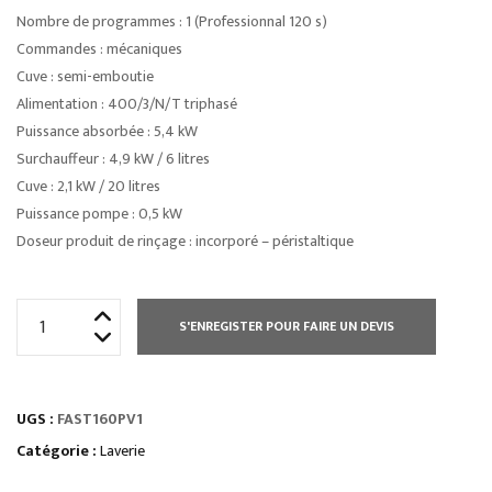
Nombre de programmes : 1 (Professionnal 120 s)
Commandes : mécaniques
Cuve : semi-emboutie
Alimentation : 400/3/N/T triphasé
Puissance absorbée : 5,4 kW
Surchauffeur : 4,9 kW / 6 litres
Cuve : 2,1 kW / 20 litres
Puissance pompe : 0,5 kW
Doseur produit de rinçage : incorporé – péristaltique
quantité
S'ENREGISTER POUR FAIRE UN DEVIS
de
LAVE
VAISSELLE
UGS :
FAST160PV1
FAST
500
Catégorie :
Laverie
X