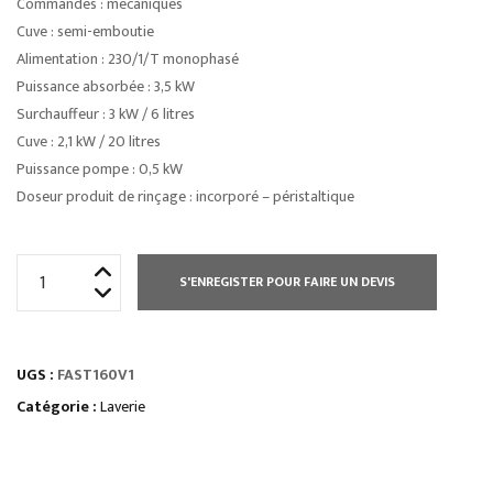
Commandes : mécaniques
Cuve : semi-emboutie
Alimentation : 230/1/T monophasé
Puissance absorbée : 3,5 kW
Surchauffeur : 3 kW / 6 litres
Cuve : 2,1 kW / 20 litres
Puissance pompe : 0,5 kW
Doseur produit de rinçage : incorporé – péristaltique
quantité
S'ENREGISTER POUR FAIRE UN DEVIS
de
LAVE
VAISSELLE
UGS :
FAST160V1
FAST
500
Catégorie :
Laverie
X
500
STANDARD