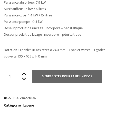
Puissance absorbée : 7,9 kW
Surchauffeur : 6 kW / 6 litres
Puissance cuve : 1,4 kW / 15 litres
Puissance pompe : 0,5 kW
Doseur produit de rinçage : incorporé – péristaltique
Doseur produit de lavage : incorporé – péristaltique
Dotation : 1 panier 18 assiettes ø 240 mm – 1 panier verres – 1 godet
couverts 105 x 105 x 140 mm
quantité
S'ENREGISTER POUR FAIRE UN DEVIS
de
LAVE
VAISSELLE
UGS :
PLUVIA270DG
PLUVIA
AFFICHAGE
Catégorie :
Laverie
DIGITAL