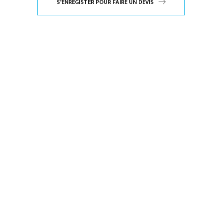
S'ENREGISTER POUR FAIRE UN DEVIS