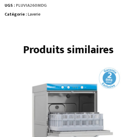
UGS :
PLUVIA260MDG
PLUVIA
AFFICHAGE
Catégorie :
Laverie
DIGITAL
500
X
Produits similaires
500
STANDARD
-
COMMUTABLE
EN
230
V