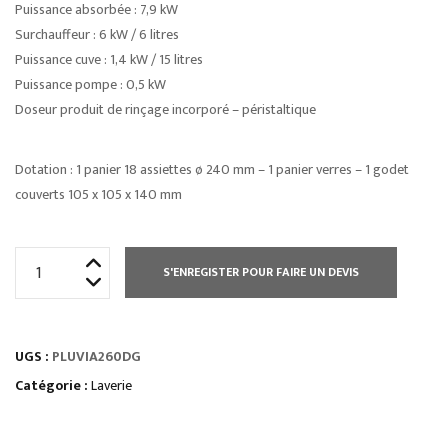
Puissance absorbée : 7,9 kW
Surchauffeur : 6 kW / 6 litres
Puissance cuve : 1,4 kW / 15 litres
Puissance pompe : 0,5 kW
Doseur produit de rinçage incorporé – péristaltique
Dotation : 1 panier 18 assiettes ø 240 mm – 1 panier verres – 1 godet
couverts 105 x 105 x 140 mm
quantité
S'ENREGISTER POUR FAIRE UN DEVIS
de
LAVE
VAISSELLE
UGS :
PLUVIA260DG
PLUVIA
AFFICHAGE
Catégorie :
Laverie
DIGITAL
500