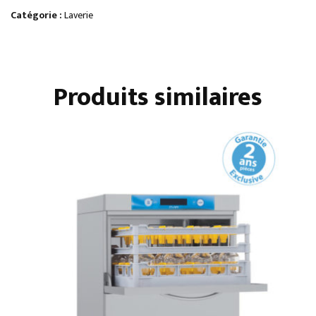
500
Catégorie :
Laverie
X
500
Produits similaires