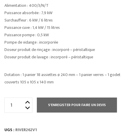
Alimentation : 400/3/N/T
Puissance absorbée : 7,9 kW
Surchauffeur : 6 kW / 6 litres
Puissance cuve : 1,4 kW / 15 litres
Puissance pompe : 0,5 kW
Pompe de vidange : incorporée
Doseur produit de rinçage : incorporé – péristaltique
Doseur produit de lavage : incorporé – péristaltique
Dotation : 1 panier 18 assiettes ø 240 mm – 1 panier verres – 1 godet
couverts 105 x 105 x 140 mm
quantité
S'ENREGISTER POUR FAIRE UN DEVIS
de
LAVE
VAISSELLE
UGS :
RIVER262V1
RIVER