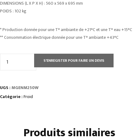
DIMENSIONS (L X P X H) : 560 x 569 x 695 mm
POIDS : 102 kg
* Production donnée pour une T° ambiante de +21°C et une T° eau +15°C
** Consommation électrique donnée pour une T° ambiante +43°C
quantité
S'ENREGISTER POUR FAIRE UN DEVIS
de
MACHINE
A
UGS :
MGENM250W
GLACE
SUPER
Catégorie :
Froid
GRAINS
SANS
RÉSERVE
Produits similaires