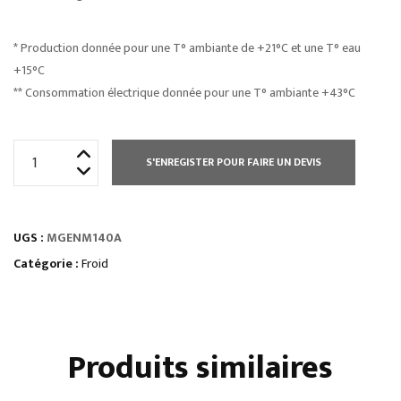
* Production donnée pour une T° ambiante de +21°C et une T° eau
+15°C
** Consommation électrique donnée pour une T° ambiante +43°C
quantité
S'ENREGISTER POUR FAIRE UN DEVIS
de
MACHINE
A
UGS :
MGENM140A
GLACE
SUPER
Catégorie :
Froid
GRAINS
SANS
RÉSERVE
Produits similaires