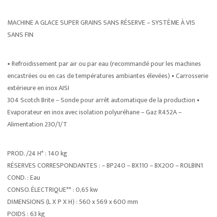
MACHINE A GLACE SUPER GRAINS SANS RÉSERVE – SYSTÈME À VIS
SANS FIN
• Refroidissement par air ou par eau (recommandé pour les machines
encastrées ou en cas de températures ambiantes élevées) • Carrosserie
extérieure en inox AISI
304 Scotch Brite – Sonde pour arrêt automatique de la production •
Evaporateur en inox avec isolation polyuréhane – Gaz R452A –
Alimentation 230/1/T
PROD. /24 H* : 140 kg
RÉSERVES CORRESPONDANTES : – BP240 – BX110 – BX200 – ROLBIN1
COND. : Eau
CONSO. ÉLECTRIQUE** : 0,65 kw
DIMENSIONS (L X P X H) : 560 x 569 x 600 mm
POIDS : 63 kg