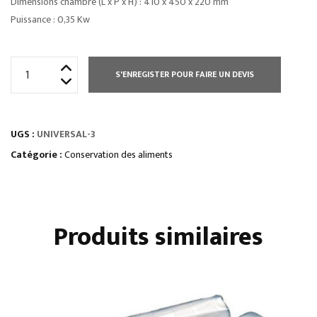
Dimensions chambre (L x P x H) : 410 x 450 x 220 mm
Puissance : 0,35 Kw
quantité
S'ENREGISTER POUR FAIRE UN DEVIS
de
MACHINE
SOUS
UGS :
UNIVERSAL-3
VIDE
2
Catégorie :
Conservation des aliments
EN
1
Produits similaires