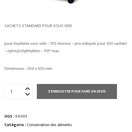
SACHETS STANDARD POUR SOUS VIDE
pour machines sous vide – 105 microns – prix indiqués pour 100 sachets
– nylon/polyéthylène – 110° max.
Dimensions : 200 x 300 mm
quantité
S'ENREGISTER POUR FAIRE UN DEVIS
de
MACHINE
SOUS
UGS :
E450S
VIDE
MODÈLES
Catégorie :
Conservation des aliments
DE