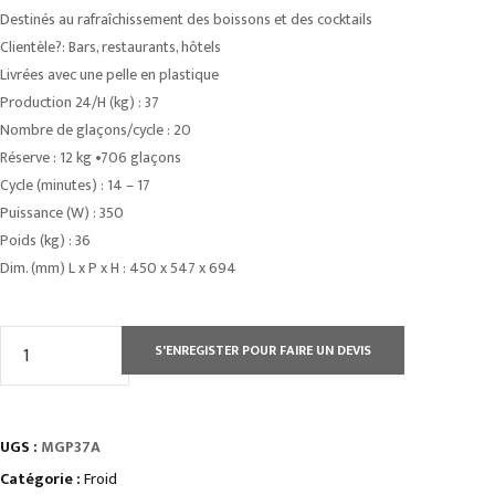
Destinés au rafraîchissement des boissons et des cocktails
Clientèle?: Bars, restaurants, hôtels
Livrées avec une pelle en plastique
Production 24/H (kg) : 37
Nombre de glaçons/cycle : 20
Réserve : 12 kg •706 glaçons
Cycle (minutes) : 14 – 17
Puissance (W) : 350
Poids (kg) : 36
Dim. (mm) L x P x H : 450 x 547 x 694
quantité
S'ENREGISTER POUR FAIRE UN DEVIS
de
MACHINES
À
UGS :
MGP37A
GLAÇONS
système
Catégorie :
Froid