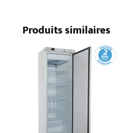
à
palettes
Produits similaires