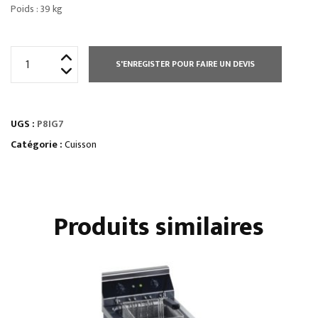
Poids : 39 kg
quantité
S'ENREGISTER POUR FAIRE UN DEVIS
de
MARMITE
GAZ
UGS :
P8IG7
C.I.
50
Catégorie :
Cuisson
L
Produits similaires