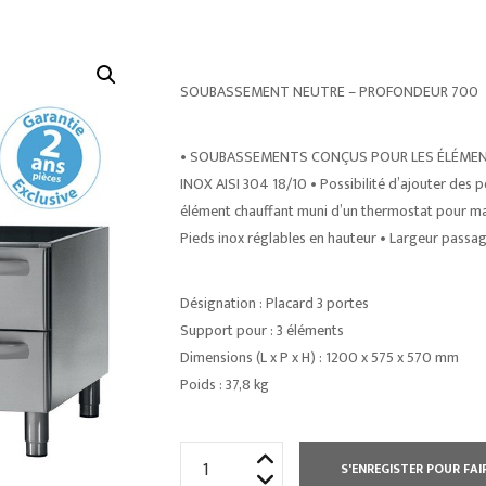
SOUBASSEMENT NEUTRE – PROFONDEUR 700
• SOUBASSEMENTS CONÇUS POUR LES ÉLÉMEN
INOX AISI 304 18/10 • Possibilité d’ajouter des po
élément chauffant muni d’un thermostat pour maint
Pieds inox réglables en hauteur • Largeur pass
Désignation : Placard 3 portes
Support pour : 3 éléments
Dimensions (L x P x H) : 1200 x 575 x 570 mm
Poids : 37,8 kg
quantité
S'ENREGISTER POUR FAI
de