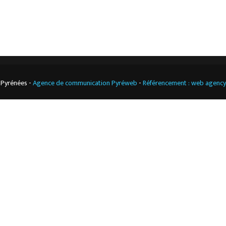
professionnelle
 Pyrénées -
Agence de communication Pyréweb
-
Référencement : web agenc