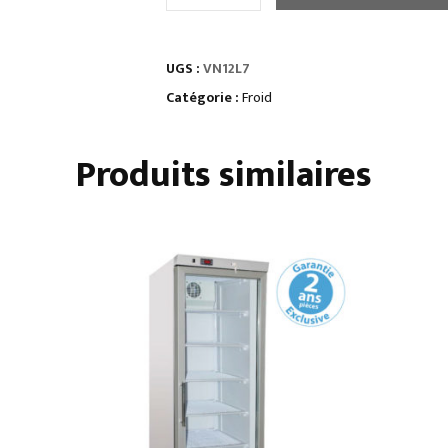
PLACARD
OUVERT
UGS :
VN12L7
3
MODULES
Catégorie :
Froid
Produits similaires