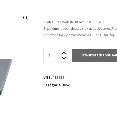
PLAN DE TRAVAIL INOX AVEC DOSSERET
Supplément pour dessus inox avec dosseret. Po
Pour modèle 2 portes moyennes , longueur 24
quantité
S'ENREGISTER POUR FAI
de
PLAN
DE
UGS :
115528
TRAVAIL
INOX
Catégorie :
Inox
AVEC
DOSSERET