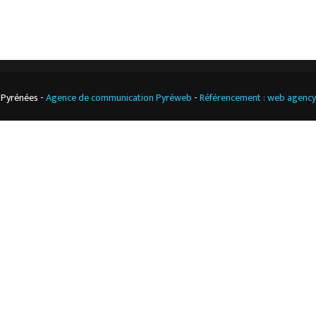
 Pyrénées -
Agence de communication Pyréweb
-
Référencement : web agenc