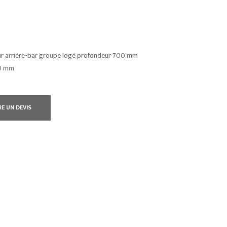
ur arrière-bar groupe logé profondeur 700 mm
00 mm
RE UN DEVIS