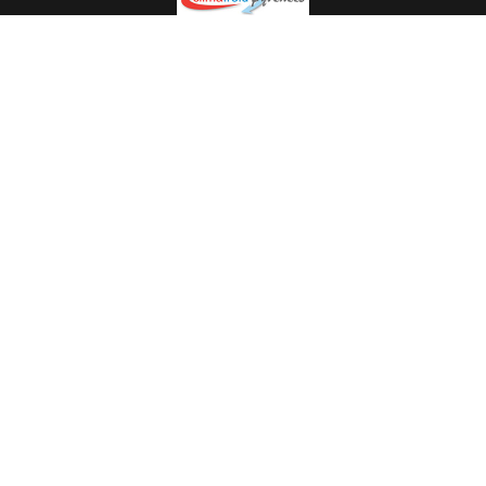
Spécialiste en installation pour du matériel professionnel.
Veuillez prendre contact avec nous pour plus
d’informations.
05.62.35.78.96
© Climat Froid Pyrénées -
Agence de communication Pyréweb
-
Référencement
: web agency Pyréweb
2022