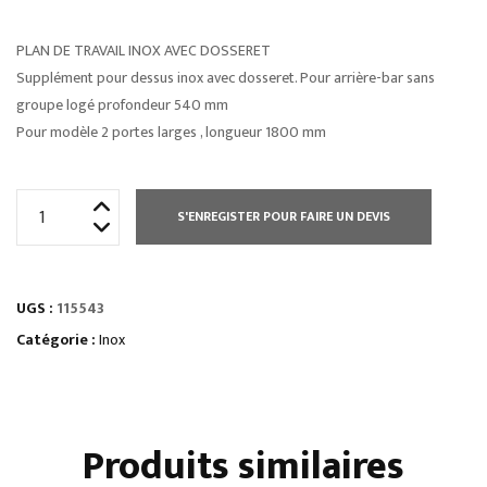
PLAN DE TRAVAIL INOX AVEC DOSSERET
Supplément pour dessus inox avec dosseret. Pour arrière-bar sans
groupe logé profondeur 540 mm
Pour modèle 2 portes larges , longueur 1800 mm
quantité
S'ENREGISTER POUR FAIRE UN DEVIS
de
PLAN
DE
UGS :
115543
TRAVAIL
INOX
Catégorie :
Inox
AVEC
DOSSERET
Produits similaires